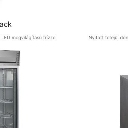
ack
 LED megvilágítású frízzel
Nyitott tetejű, dö