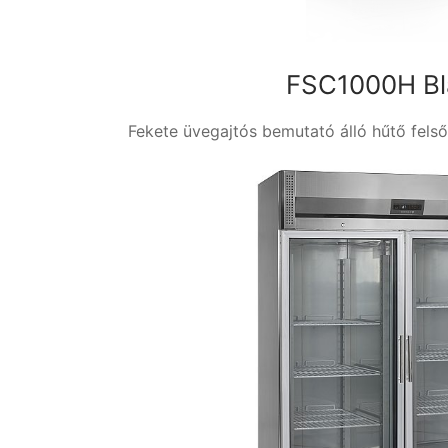
FSC1000H Bl
Fekete üvegajtós bemutató álló hűtő felső