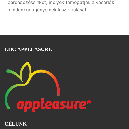
berendezéseinket, melyek támogatják a vásárlók
mindenkori igényeinek kiszolgálását.
LHG APPLEASURE
CÉLUNK