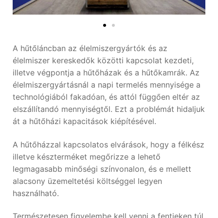
A hűtőláncban az élelmiszergyártók és az
élelmiszer kereskedők közötti kapcsolat kezdeti,
illetve végpontja a hűtőházak és a hűtőkamrák. Az
élelmiszergyártásnál a napi termelés mennyisége a
technológiából fakadóan, és attól függően eltér az
elszállítandó mennyiségtől. Ezt a problémát hidaljuk
át a hűtőházi kapacitások kiépítésével.
A hűtőházzal kapcsolatos elvárások, hogy a félkész
illetve készterméket megőrizze a lehető
legmagasabb minőségi színvonalon, és e mellett
alacsony üzemeltetési költséggel legyen
használható.
Természetesen figyelembe kell venni a fentieken túl