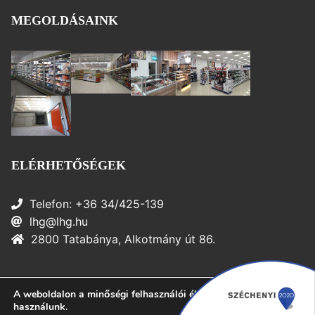
MEGOLDÁSAINK
ELÉRHETŐSÉGEK
Telefon: +36 34/425-139
lhg@lhg.hu
2800 Tatabánya, Alkotmány út 86.
A weboldalon a minőségi felhasználói élmény érdekében sütiket
© 2025 LHG Kft. – Minden jog fenntartva
használunk.